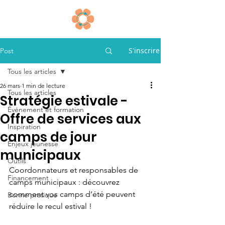
S'inscrire
Post
Tous les articles
26 mars
1 min de lecture
Tous les articles
Stratégie estivale -
Événement et formation
Offre de services aux
Inspiration
camps de jour
Enjeux jeunesse
municipaux
Outils
Coordonnateurs et responsables de 
Financement
camps municipaux : découvrez 
comment vos camps d’été peuvent 
Bonne pratique
réduire le recul estival !