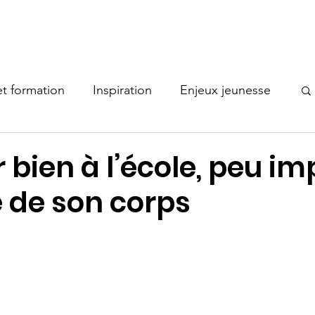
Nos comités
Actualités
Documentation
Membres
t formation
Inspiration
Enjeux jeunesse
Bonne pratique
r bien à l’école, peu i
e de son corps