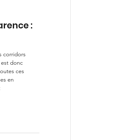
arence : 
 corridors 
 est donc 
toutes ces 
nes en 
 