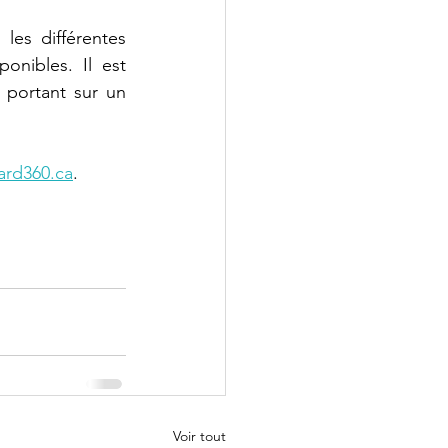
es différentes 
nibles. Il est 
 portant sur un 
ard360.ca
.
Voir tout