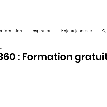
Nos comités
Actualités
Documentation
Membres
t formation
Inspiration
Enjeux jeunesse
re
Bonne pratique
60 : Formation gratui