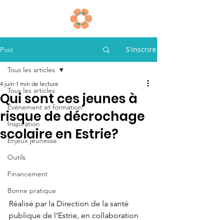
S'inscrire
Post
Tous les articles
4 juin
1 min de lecture
Tous les articles
Qui sont ces jeunes à
Événement et formation
risque de décrochage
Inspiration
scolaire en Estrie?
Enjeux jeunesse
Outils
Financement
Bonne pratique
Réalisé par la Direction de la santé 
publique de l’Estrie, en collaboration 