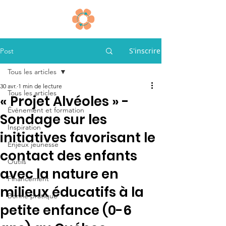
S'inscrire
Post
Tous les articles
30 avr.
1 min de lecture
Tous les articles
« Projet Alvéoles » -
Événement et formation
Sondage sur les
Inspiration
initiatives favorisant le
Enjeux jeunesse
contact des enfants
Outils
avec la nature en
Financement
milieux éducatifs à la
Bonne pratique
petite enfance (0-6