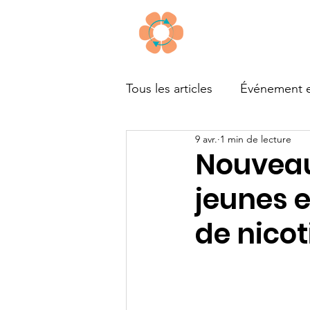
À propos
Tous les articles
Événement e
9 avr.
1 min de lecture
Outils
Financement
Nouveaut
jeunes e
de nico