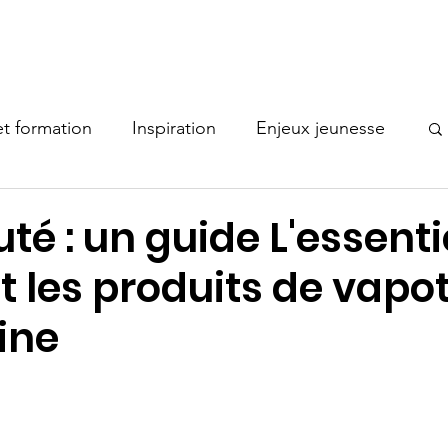
Nos comités
Actualités
Documentation
Membres
t formation
Inspiration
Enjeux jeunesse
Bonne pratique
é : un guide L'essentie
t les produits de vapo
tine