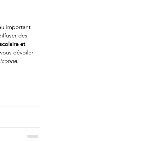
eu important 
iffuser des 
scolaire et 
ous dévoiler 
icotine
.