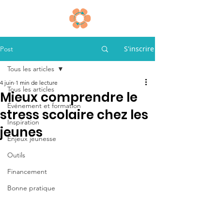
S'inscrire
Post
Tous les articles
4 juin
1 min de lecture
Tous les articles
Mieux comprendre le
Événement et formation
stress scolaire chez les
Inspiration
jeunes
Enjeux jeunesse
Outils
Financement
Bonne pratique