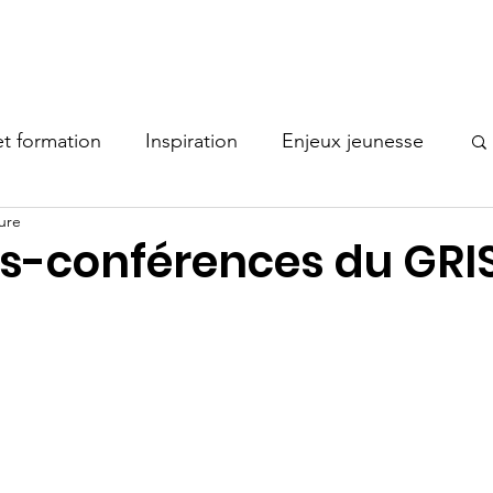
Nos comités
Actualités
Documentation
Membres
t formation
Inspiration
Enjeux jeunesse
ure
Bonne pratique
is-conférences du GRI