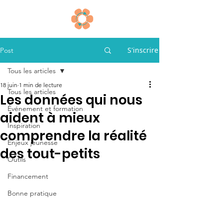
S'inscrire
Post
Tous les articles
18 juin
1 min de lecture
Tous les articles
Les données qui nous
Événement et formation
aident à mieux
Inspiration
comprendre la réalité
Enjeux jeunesse
des tout-petits
Outils
Financement
Bonne pratique