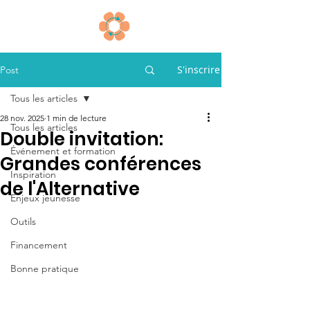
S'inscrire
Post
Tous les articles
28 nov. 2025
1 min de lecture
Tous les articles
Double invitation:
Événement et formation
Grandes conférences
Inspiration
de l'Alternative
Enjeux jeunesse
Outils
Financement
Bonne pratique