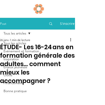
S'inscrire
Post
Tous les articles
26 janv.
1 min de lecture
Tous les articles
ÉTUDE- Les 16-24 ans en
Événement et formation
formation générale des
Inspiration
adultes… comment
Enjeux jeunesse
mieux les
Outils
accompagner ?
Financement
Bonne pratique